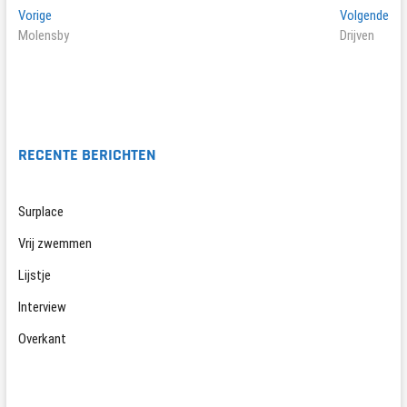
Bericht
Vorig
Vol
Vorige
Volgende
bericht:
ber
Molensby
Drijven
navigatie
RECENTE BERICHTEN
Surplace
Vrij zwemmen
Lijstje
Interview
Overkant