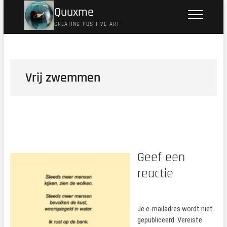
Ga
Quuxme
naar
CREATING POSITIVE ART
de
inhoud
Vrij zwemmen
Geef een
reactie
Je e-mailadres wordt niet
gepubliceerd.
Vereiste