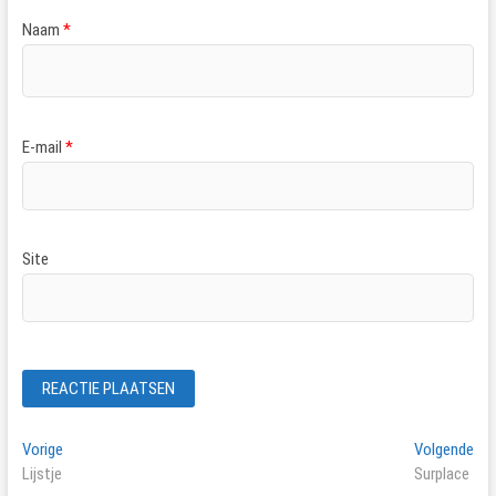
Naam
*
E-mail
*
Site
Bericht
Vorig
Vol
Vorige
Volgende
bericht:
ber
Lijstje
Surplace
navigatie