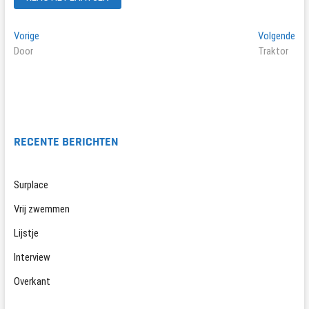
Bericht
Vorig
Vol
Vorige
Volgende
bericht:
ber
Door
Traktor
navigatie
RECENTE BERICHTEN
Surplace
Vrij zwemmen
Lijstje
Interview
Overkant