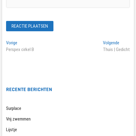
Bericht
Vorig
Volgend
Vorige
Volgende
bericht:
bericht:
Perspex cirkel B
Thuis | Gedicht
navigatie
RECENTE BERICHTEN
Surplace
Vrij zwemmen
Lijstje