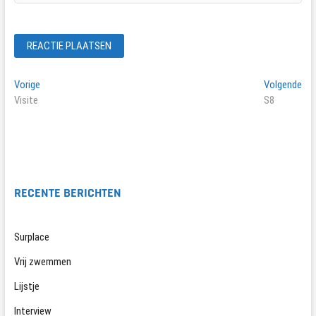
Bericht
Vorig
Vol
Vorige
Volgende
bericht:
ber
Visite
S8
navigatie
RECENTE BERICHTEN
Surplace
Vrij zwemmen
Lijstje
Interview