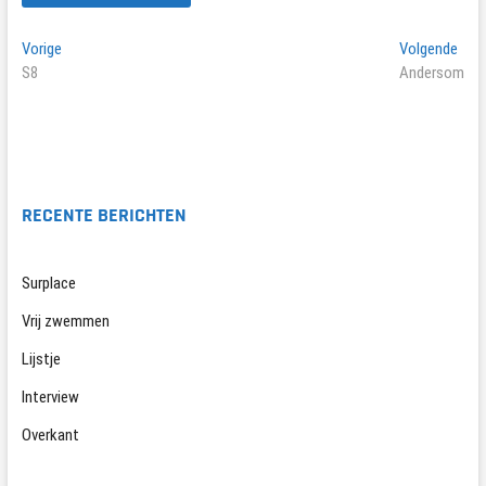
Bericht
Vorig
Vol
Vorige
Volgende
bericht:
beri
S8
Andersom
navigatie
RECENTE BERICHTEN
Surplace
Vrij zwemmen
Lijstje
Interview
Overkant