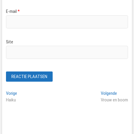
E-mail
*
Site
Bericht
Vorig
Volgend
Vorige
Volgende
bericht:
bericht:
Haiku
Vrouw en boom
navigatie