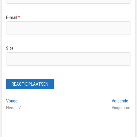
E-mail
*
Site
Bericht
Vorig
Volg
Vorige
Volgende
bericht:
beric
HersenZ
Vingerprint
navigatie