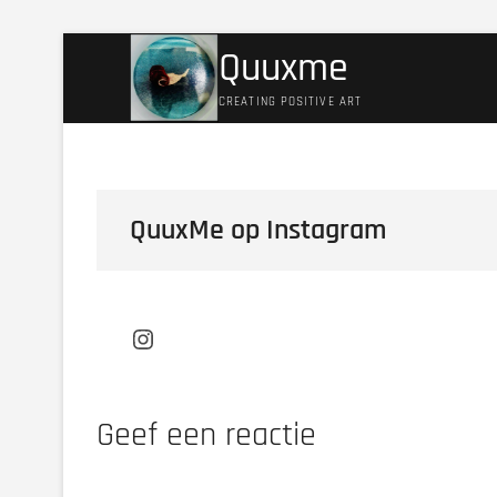
Ga
Quuxme
naar
de
CREATING POSITIVE ART
inhoud
QuuxMe op Instagram
Instagram
Geef een reactie