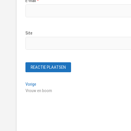
E-mail
*
Site
Bericht
Vorig
Vorige
bericht:
Vrouw en boom
navigatie