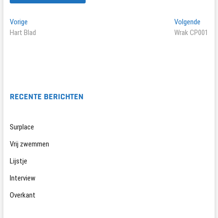
Bericht
Vorig
Volge
Vorige
Volgende
bericht:
berich
Hart Blad
Wrak CP001
navigatie
RECENTE BERICHTEN
Surplace
Vrij zwemmen
Lijstje
Interview
Overkant