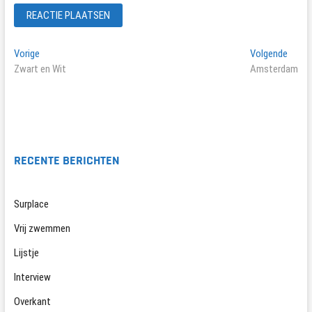
Bericht
Vorig
Volge
Vorige
Volgende
bericht:
berich
Zwart en Wit
Amsterdam
navigatie
RECENTE BERICHTEN
Surplace
Vrij zwemmen
Lijstje
Interview
Overkant