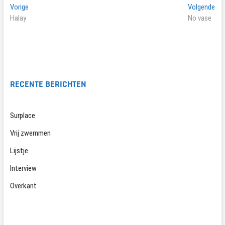
Bericht
Vorig
Vol
Vorige
Volgende
bericht:
ber
Halay
No vase
navigatie
RECENTE BERICHTEN
Surplace
Vrij zwemmen
Lijstje
Interview
Overkant