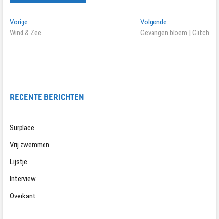
Bericht
Vorig
Volgend
Vorige
Volgende
bericht:
bericht:
Wind & Zee
Gevangen bloem | Glitch
navigatie
RECENTE BERICHTEN
Surplace
Vrij zwemmen
Lijstje
Interview
Overkant