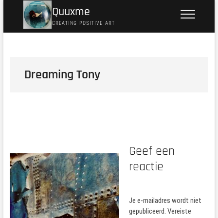
Ga
Quuxme
naar
CREATING POSITIVE ART
de
inhoud
Dreaming Tony
Geef een
reactie
Je e-mailadres wordt niet
gepubliceerd.
Vereiste