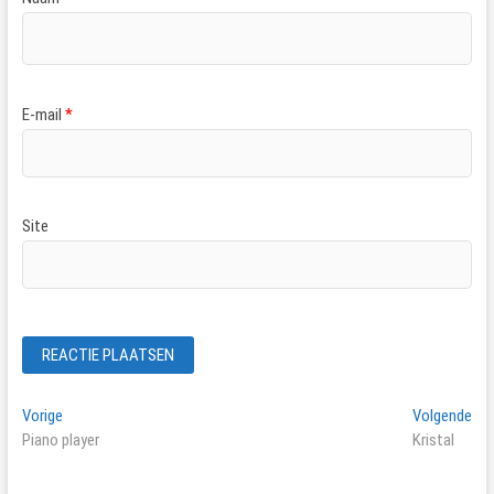
E-mail
*
Site
Bericht
Vorig
Vol
Vorige
Volgende
bericht:
ber
Piano player
Kristal
navigatie