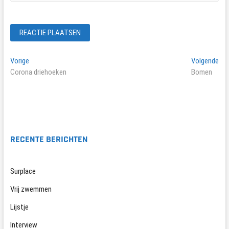
Bericht
Vorig
Vol
Vorige
Volgende
bericht:
ber
Corona driehoeken
Bomen
navigatie
RECENTE BERICHTEN
Surplace
Vrij zwemmen
Lijstje
Interview