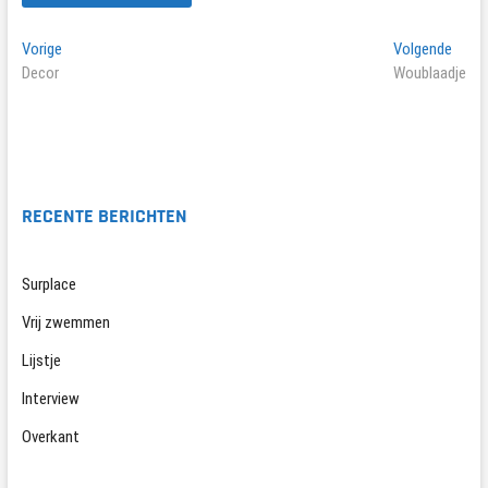
Bericht
Vorig
Volge
Vorige
Volgende
bericht:
berich
Decor
Woublaadje
navigatie
RECENTE BERICHTEN
Surplace
Vrij zwemmen
Lijstje
Interview
Overkant