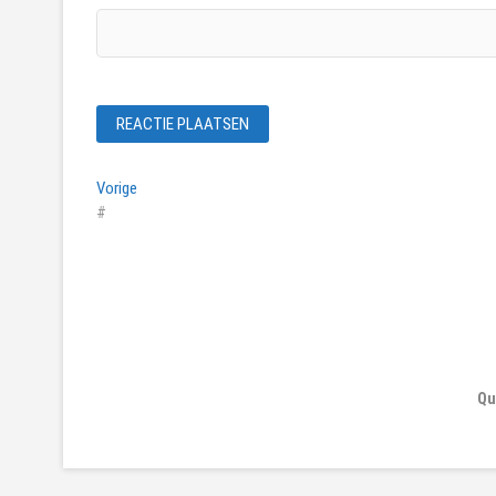
Bericht
Vorig
Vorige
bericht:
#
navigatie
Qu