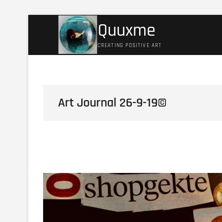
Ga
Quuxme
naar
de
CREATING POSITIVE ART
inhoud
Art Journal 26-9-19©