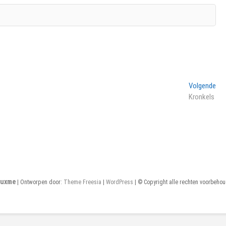
Vol
Volgende
ber
Kronkels
uxme
| Ontworpen door:
Theme Freesia
|
WordPress
| © Copyright alle rechten voorbeho
Home
Bio
Fotokunst
Tekeningen
contact