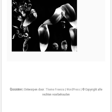
Quuxme
| Ontworpen door:
Theme Freesia
|
WordPress
| © Copyright alle
rechten voorbehouden
Home
Bio
Fotokunst
Tekeningen
contact