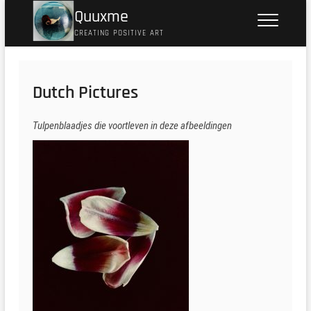
Ga
Quuxme
naar
CREATING POSITIVE ART
de
inhoud
Dutch Pictures
Tulpenblaadjes die voortleven in deze afbeeldingen